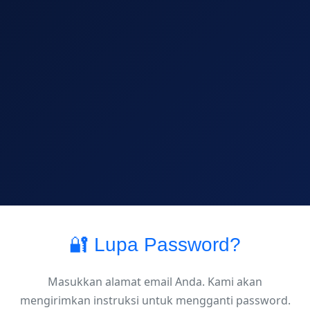
🔐 Lupa Password?
Masukkan alamat email Anda. Kami akan
mengirimkan instruksi untuk mengganti password.